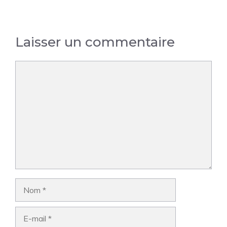
Laisser un commentaire
Commentaire
Nom
E-
mail