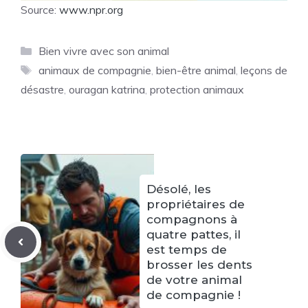
Source:
www.npr.org
Catégories
Bien vivre avec son animal
Étiquettes
animaux de compagnie
,
bien-être animal
,
leçons de
désastre
,
ouragan katrina
,
protection animaux
Désolé, les
propriétaires de
compagnons à
quatre pattes, il
est temps de
brosser les dents
de votre animal
de compagnie !